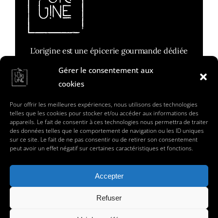
L'origine est une épicerie gourmande dédiée
aux plaisirs des papilles
Gérer le consentement aux
cookies
Réalisée par Claime
Pour offrir les meilleures expériences, nous utilisons des technologies
telles que les cookies pour stocker et/ou accéder aux informations des
Contact
appareils. Le fait de consentir à ces technologies nous permettra de traiter
des données telles que le comportement de navigation ou les ID uniques
Mentions légales
sur ce site. Le fait de ne pas consentir ou de retirer son consentement
peut avoir un effet négatif sur certaines caractéristiques et fonctions.
suivez-moi sur les réseaux sociaux
Accepter
Refuser