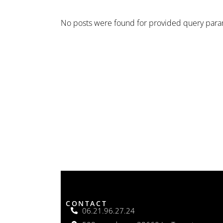
No posts were found for provided query para
CONTACT
06.21.96.27.24