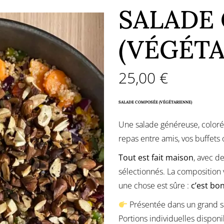
SALADE
(VÉGÉTA
25,00
€
SALADE COMPOSÉE (VÉGÉTARIENNE)
Une salade généreuse, colorée
repas entre amis, vos buffets
Tout est fait maison
, avec d
sélectionnés. La composition va
une chose est sûre :
c’est bon
Présentée dans un grand s
Portions individuelles dispon