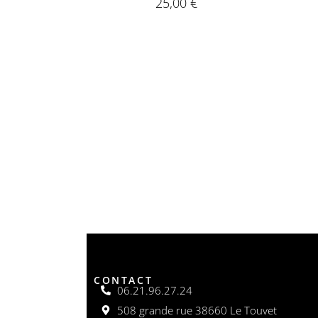
25,00
€
CONTACT
06.21.96.27.24
508 grande rue 38660 Le Touvet