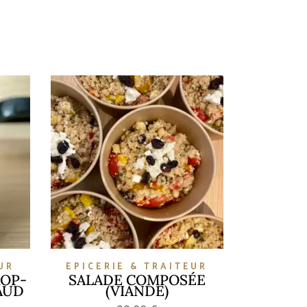
UR
EPICERIE & TRAITEUR
AOP-
SALADE COMPOSÉE
AUD
(VIANDE)