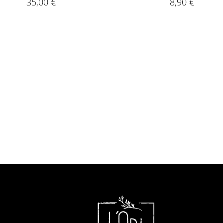
35,00
€
8,90
€