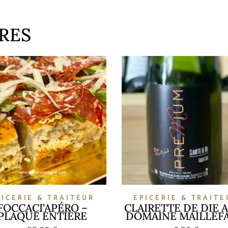
RES
PICERIE & TRAITEUR
EPICERIE & TRAITE
FOCCACI’APÉRO –
CLAIRETTE DE DIE 
PLAQUE ENTIÈRE
DOMAINE MAILLEF