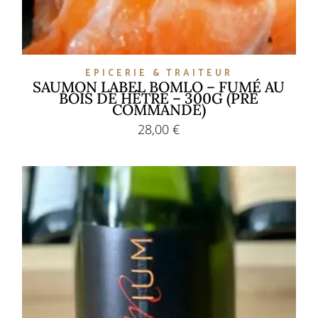
EPICERIE & TRAITEUR
SAUMON LABEL BOMLO – FUMÉ AU
BOIS DE HÊTRE – 300G (PRÉ
COMMANDE)
28,00
€