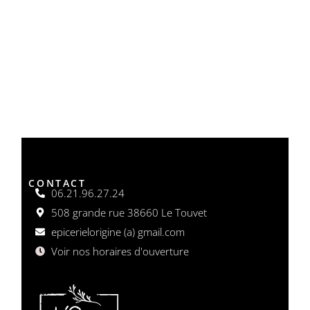
CONTACT
06.21.96.27.24
508 grande rue 38660 Le Touvet
epicerielorigine (a) gmail.com
Voir nos horaires d'ouverture