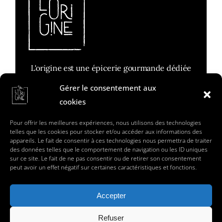
L'origine est une épicerie gourmande dédiée
aux plaisirs des papilles
Gérer le consentement aux
cookies
Réalisée par Claime
Pour offrir les meilleures expériences, nous utilisons des technologies
telles que les cookies pour stocker et/ou accéder aux informations des
Contact
appareils. Le fait de consentir à ces technologies nous permettra de traiter
des données telles que le comportement de navigation ou les ID uniques
Mentions légales
sur ce site. Le fait de ne pas consentir ou de retirer son consentement
peut avoir un effet négatif sur certaines caractéristiques et fonctions.
suivez-moi sur les réseaux sociaux
Accepter
Refuser