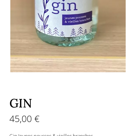
GIN
45,00
€