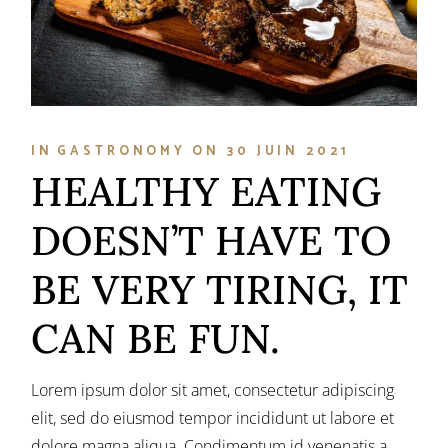
IN
GASTRONOMY
ON
30 JUIN 2021
HEALTHY EATING
DOESN’T HAVE TO
BE VERY TIRING, IT
CAN BE FUN.
Lorem ipsum dolor sit amet, consectetur adipiscing
elit, sed do eiusmod tempor incididunt ut labore et
dolore magna aliqua. Condimentum id venenatis a