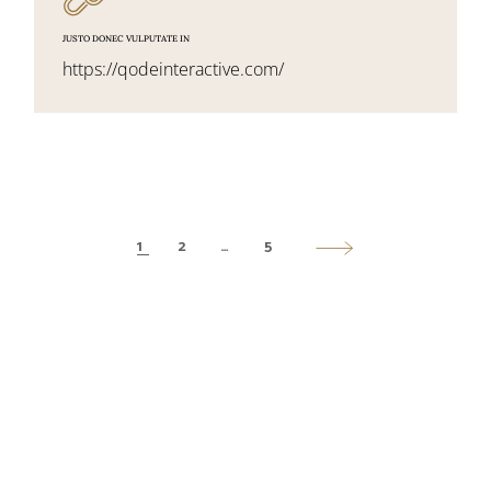
JUSTO DONEC VULPUTATE IN
https://qodeinteractive.com/
1
2
…
5